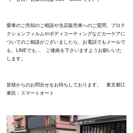
お問い合わせ
愛車のご売却のご相談や当店販売車へのご質問、プロテ
スマートオート（株式会社スマート・カーサービス
クションフィルムやボディコーティングなどカーケアに
輸入車買取販売事業）
〒136-0074 東京都江東区東砂7-10-14
ついてのご相談がございましたら、お電話でもメールで
TEL : 03-6666-2544
MAIL :
info@smart-auto.co.jp
も、LINEでも… ご連絡を下さいますようお願いいた
スマートオート（株式会社スマート・カーサービス
輸入車買取販売事業）
します。
〒136-0074 東京都江東区東砂7-10-14
TEL : 03-6666-2544
MAIL :
info@smart-auto.co.jp
コーポレートサイト
皆様からのお問合せをお待ちしております。 東京都江
東区：スマートオート
プロテクションフィルム専門店
株式会社スマート・カーサービス
コーポレートサイト
プロテクションフィルム専門店
コーポレートサイトはこちら
株式会社スマート・カーサービス