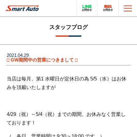
TOP
スタッフブログ
お問い合わせ
スマートオートのこと
2021.04.29
□ GW期間中の営業につきまして □
在庫車について
輸入車販売サービス
当店は毎月、第1 水曜日が定休日の為 5/5（水）はお休
買取・下取りについて
トータルカーサービス
みを頂戴いたしますが
LINEでのお問い合わせ
在庫車一覧
4/29（祝）～5/4（祝）までの期間、お休みなく営業し
ております！
電話でのお問い合わせ
採用情報
（ 各日、営業時間は 9:30 ~ 18:00 です。）