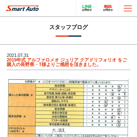
TOP
スタッフブログ
お問い合わせ
スマートオートのこと
2021.07.31
2019年式 アルファロメオ ジュリア クアドリフォリオ をご
購入の長野県・T様よりご感想を頂きました。
在庫車について
輸入車販売サービス
買取・下取りについて
トータルカーサービス
LINEでのお問い合わせ
在庫車一覧
電話でのお問い合わせ
採用情報