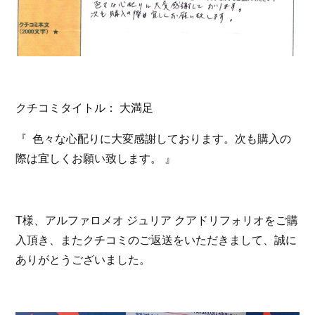
お問い合わせ
スマートオート（株式会社スマート・カーサービス
輸入車買取販売事業）
〒136-0074 東京都江東区東砂7-10-14
TEL : 03-6666-2544
クチコミタイトル： 大満足
MAIL :
info@smart-auto.co.jp
スマートオート（株式会社スマート・カーサービス
輸入車買取販売事業）
『 色々な心配りに大変感謝しております。次も購入の
〒136-0074 東京都江東区東砂7-10-14
TEL : 03-6666-2544
MAIL :
info@smart-auto.co.jp
際は宜しくお願い致します。 』
コーポレートサイト
T様、アルファロメオ ジュリア クアドリフォリオをご購
プロテクションフィルム専門店
株式会社スマート・カーサービス
入頂き、またクチコミのご返送をいただきまして、誠に
コーポレートサイト
ありがとうございました。
プロテクションフィルム専門店
コーポレートサイトはこちら
株式会社スマート・カーサービス