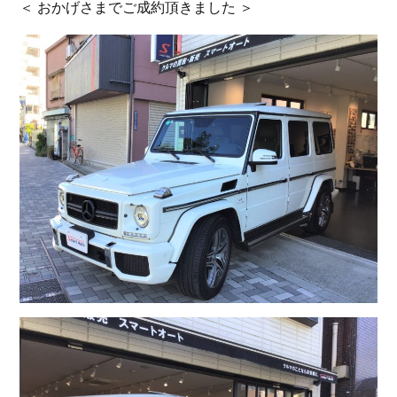
＜ おかげさまでご成約頂きました ＞
お問い合わせ
スマートオート（株式会社スマート・カーサービス
輸入車買取販売事業）
〒136-0074 東京都江東区東砂7-10-14
TEL : 03-6666-2544
MAIL :
info@smart-auto.co.jp
スマートオート（株式会社スマート・カーサービス
輸入車買取販売事業）
〒136-0074 東京都江東区東砂7-10-14
TEL : 03-6666-2544
MAIL :
info@smart-auto.co.jp
コーポレートサイト
プロテクションフィルム専門店
株式会社スマート・カーサービス
コーポレートサイト
プロテクションフィルム専門店
コーポレートサイトはこちら
株式会社スマート・カーサービス