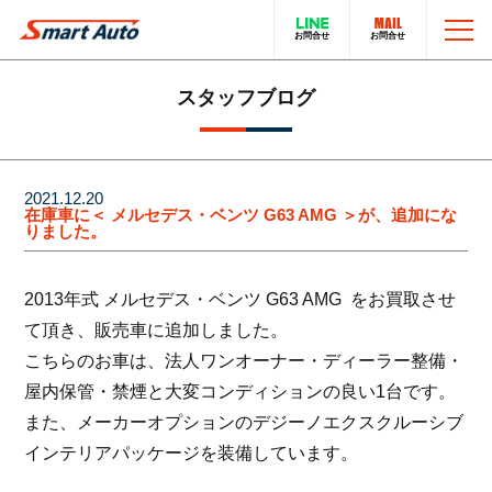
TOP
スタッフブログ
お問い合わせ
スマートオートのこと
2021.12.20
在庫車に＜ メルセデス・ベンツ G63 AMG ＞が、追加にな
りました。
在庫車について
輸入車販売サービス
2013年式 メルセデス・ベンツ G63 AMG をお買取させ
買取・下取りについて
トータルカーサービス
て頂き、販売車に追加しました。
こちらのお車は、法人ワンオーナー・ディーラー整備・
LINEでのお問い合わせ
在庫車一覧
屋内保管・禁煙と大変コンディションの良い1台です。
また、メーカーオプションのデジーノエクスクルーシブ
電話でのお問い合わせ
採用情報
インテリアパッケージを装備しています。