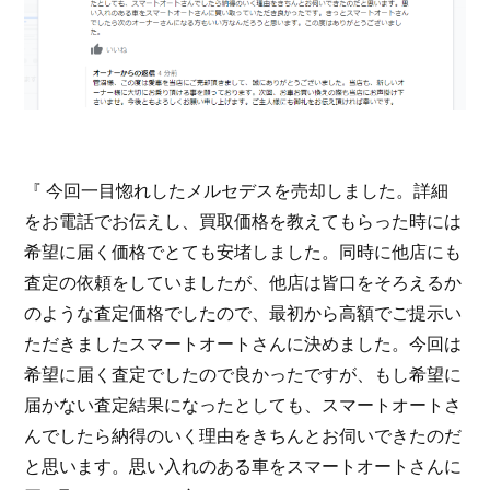
お問い合わせ
スマートオート（株式会社スマート・カーサービス
輸入車買取販売事業）
〒136-0074 東京都江東区東砂7-10-14
TEL : 03-6666-2544
MAIL :
info@smart-auto.co.jp
『 今回一目惚れしたメルセデスを売却しました。詳細
スマートオート（株式会社スマート・カーサービス
輸入車買取販売事業）
〒136-0074 東京都江東区東砂7-10-14
をお電話でお伝えし、買取価格を教えてもらった時には
TEL : 03-6666-2544
MAIL :
info@smart-auto.co.jp
希望に届く価格でとても安堵しました。同時に他店にも
査定の依頼をしていましたが、他店は皆口をそろえるか
コーポレートサイト
のような査定価格でしたので、最初から高額でご提示い
ただきましたスマートオートさんに決めました。今回は
プロテクションフィルム専門店
株式会社スマート・カーサービス
希望に届く査定でしたので良かったですが、もし希望に
コーポレートサイト
届かない査定結果になったとしても、スマートオートさ
んでしたら納得のいく理由をきちんとお伺いできたのだ
プロテクションフィルム専門店
コーポレートサイトはこちら
株式会社スマート・カーサービス
と思います。思い入れのある車をスマートオートさんに