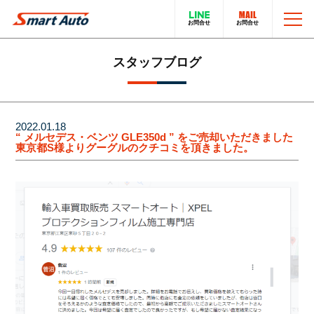
TOP
スタッフブログ
お問い合わせ
スマートオートのこと
2022.01.18
“ メルセデス・ベンツ GLE350d ” をご売却いただきました
東京都S様よりグーグルのクチコミを頂きました。
在庫車について
輸入車販売サービス
買取・下取りについて
トータルカーサービス
LINEでのお問い合わせ
在庫車一覧
電話でのお問い合わせ
採用情報