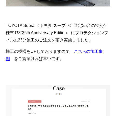
お問い合わせ
TOYOTA Supra 〈トヨタ スープラ〉限定35台の特別仕
スマートオート（株式会社スマート・カーサービス
輸入車買取販売事業）
様車 RZ“35th Anniversary Edition にプロテクションフ
〒136-0074 東京都江東区東砂7-10-14
TEL : 03-6666-2544
ィルム部分施工のご注文を頂き実施しました。
MAIL :
info@smart-auto.co.jp
スマートオート（株式会社スマート・カーサービス
輸入車買取販売事業）
施工の模様をUPしておりますので
こちらの施工事
〒136-0074 東京都江東区東砂7-10-14
TEL : 03-6666-2544
MAIL :
info@smart-auto.co.jp
例
をご覧頂ければ幸いです。
コーポレートサイト
プロテクションフィルム専門店
株式会社スマート・カーサービス
コーポレートサイト
プロテクションフィルム専門店
コーポレートサイトはこちら
株式会社スマート・カーサービス