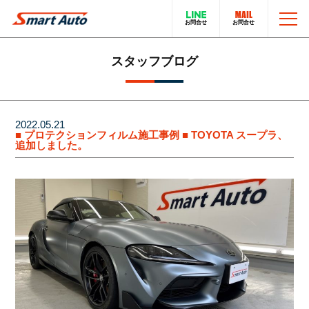
TOP
スタッフブログ
お問い合わせ
スマートオートのこと
2022.05.21
■ プロテクションフィルム施工事例 ■ TOYOTA スープラ、
追加しました。
在庫車について
輸入車販売サービス
買取・下取りについて
トータルカーサービス
LINEでのお問い合わせ
在庫車一覧
電話でのお問い合わせ
採用情報