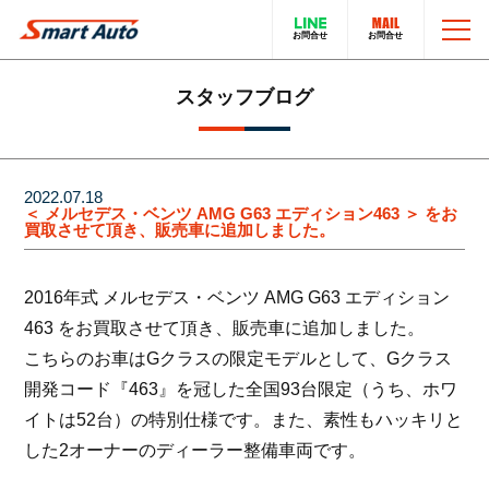
TOP
スタッフブログ
お問い合わせ
スマートオートのこと
2022.07.18
＜ メルセデス・ベンツ AMG G63 エディション463 ＞ をお
買取させて頂き、販売車に追加しました。
在庫車について
輸入車販売サービス
2016年式 メルセデス・ベンツ AMG G63 エディション
買取・下取りについて
トータルカーサービス
463 をお買取させて頂き、販売車に追加しました。
こちらのお車はGクラスの限定モデルとして、Gクラス
LINEでのお問い合わせ
在庫車一覧
開発コード『463』を冠した全国93台限定（うち、ホワ
イトは52台）の特別仕様です。また、素性もハッキリと
電話でのお問い合わせ
採用情報
した2オーナーのディーラー整備車両です。