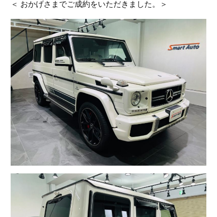
＜ おかげさまでご成約をいただきました。＞
お問い合わせ
スマートオート（株式会社スマート・カーサービス
輸入車買取販売事業）
〒136-0074 東京都江東区東砂7-10-14
TEL : 03-6666-2544
MAIL :
info@smart-auto.co.jp
スマートオート（株式会社スマート・カーサービス
輸入車買取販売事業）
〒136-0074 東京都江東区東砂7-10-14
TEL : 03-6666-2544
MAIL :
info@smart-auto.co.jp
コーポレートサイト
プロテクションフィルム専門店
株式会社スマート・カーサービス
コーポレートサイト
プロテクションフィルム専門店
コーポレートサイトはこちら
株式会社スマート・カーサービス