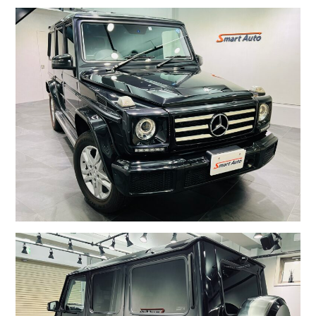
お問い合わせ
スマートオート（株式会社スマート・カーサービス
輸入車買取販売事業）
〒136-0074 東京都江東区東砂7-10-14
TEL : 03-6666-2544
MAIL :
info@smart-auto.co.jp
スマートオート（株式会社スマート・カーサービス
輸入車買取販売事業）
〒136-0074 東京都江東区東砂7-10-14
TEL : 03-6666-2544
MAIL :
info@smart-auto.co.jp
コーポレートサイト
プロテクションフィルム専門店
株式会社スマート・カーサービス
コーポレートサイト
プロテクションフィルム専門店
コーポレートサイトはこちら
株式会社スマート・カーサービス