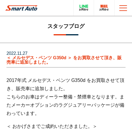
TOP
スタッフブログ
お問い合わせ
スマートオートのこと
2022.11.27
＜ メルセデス・ベンツ G350d ＞ をお買取させて頂き、販
売車に追加しました。
在庫車について
輸入車販売サービス
2017年式 メルセデス・ベンツ G350d をお買取させて頂
買取・下取りについて
トータルカーサービス
き、販売車に追加しました。
こちらのお車はディーラー整備・禁煙車となります。ま
LINEでのお問い合わせ
在庫車一覧
たメーカーオプションのラグジュアリーパッケージが備
わっています。
電話でのお問い合わせ
採用情報
＜ おかげさまでご成約いただきました。＞