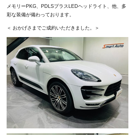
メモリーPKG、PDLSプラスLEDヘッドライト、他、多
お問い合わせ
彩な装備が備わっております。
＜ おかげさまでご成約いただきました。＞
スマートオート（株式会社スマート・カーサービス
輸入車買取販売事業）
〒136-0074 東京都江東区東砂7-10-14
TEL : 03-6666-2544
MAIL :
info@smart-auto.co.jp
スマートオート（株式会社スマート・カーサービス
輸入車買取販売事業）
〒136-0074 東京都江東区東砂7-10-14
TEL : 03-6666-2544
MAIL :
info@smart-auto.co.jp
コーポレートサイト
プロテクションフィルム専門店
株式会社スマート・カーサービス
コーポレートサイト
プロテクションフィルム専門店
コーポレートサイトはこちら
株式会社スマート・カーサービス