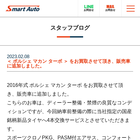
TOP
スタッフブログ
お問い合わせ
スマートオートのこと
2023.02.08
＜ ポルシェ マカン ターボ ＞ をお買取させて頂き、販売車
に追加しました。
在庫車について
輸入車販売サービス
2016年式 ポルシェ マカン ターボ をお買取させて頂
買取・下取りについて
トータルカーサービス
き、販売車に追加しました。
こちらのお車は、ディーラー整備・禁煙の良質なコンデ
LINEでのお問い合わせ
在庫車一覧
ィションですが、今回納車前整備の際に当社指定の国産
銘柄新品タイヤへ4本交換サービスとさせていただきま
電話でのお問い合わせ
採用情報
す。
スポーツクロノPKG、PASM付エアサス、コンフォート