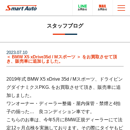
TOP
スタッフブログ
お問い合わせ
スマートオートのこと
2023.07.10
＜ BMW X5 xDrive35d / Mスポーツ ＞ をお買取させて頂
き、販売車に追加しました。
在庫車について
輸入車販売サービス
2019年式 BMW X5 xDrive 35d / Mスポーツ、ドライビン
買取・下取りについて
トータルカーサービス
グダイナミクスPKG. をお買取させて頂き、販売車に追
加しました。
LINEでのお問い合わせ
在庫車一覧
ワンオーナー・ディーラー整備・屋内保管・禁煙と4拍
子の揃った… 良コンディション車です。
電話でのお問い合わせ
採用情報
こちらのお車は、今年5月にBMW正規ディーラーにて法
定12ヶ月点検を実施しております。その際にタイヤもピ