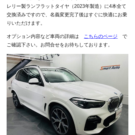
レリー製ランフラットタイヤ（2023年製造）に4本全て
お問い合わせ
交換済みですので、名義変更完了後はすぐに快適にお乗
りいただけます。
スマートオート（株式会社スマート・カーサービス
輸入車買取販売事業）
オプション内容など車両の詳細は
こちらのページ
で
〒136-0074 東京都江東区東砂7-10-14
TEL : 03-6666-2544
ご確認下さい。お問合せをお待ちしております。
MAIL :
info@smart-auto.co.jp
スマートオート（株式会社スマート・カーサービス
輸入車買取販売事業）
〒136-0074 東京都江東区東砂7-10-14
TEL : 03-6666-2544
MAIL :
info@smart-auto.co.jp
コーポレートサイト
プロテクションフィルム専門店
株式会社スマート・カーサービス
コーポレートサイト
プロテクションフィルム専門店
コーポレートサイトはこちら
株式会社スマート・カーサービス