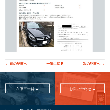
お問い合わせ
スマートオート（株式会社スマート・カーサービス
輸入車買取販売事業）
〒136-0074 東京都江東区東砂7-10-14
TEL : 03-6666-2544
MAIL :
info@smart-auto.co.jp
スマートオート（株式会社スマート・カーサービス
輸入車買取販売事業）
〒136-0074 東京都江東区東砂7-10-14
TEL : 03-6666-2544
MAIL :
info@smart-auto.co.jp
← 前の記事へ
一覧に戻る
次の記事へ →
コーポレートサイト
プロテクションフィルム専門店
株式会社スマート・カーサービス
コーポレートサイト
在庫車一覧 →
お問い合わせ →
プロテクションフィルム専門店
コーポレートサイトはこちら
株式会社スマート・カーサービス