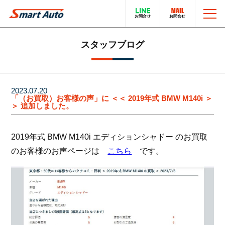
TOP
スタッフブログ
お問い合わせ
スマートオートのこと
2023.07.20
「（お買取）お客様の声」に ＜＜ 2019年式 BMW M140i ＞
＞ 追加しました。
在庫車について
輸入車販売サービス
2019年式 BMW M140i エディションシャドー のお買取
買取・下取りについて
トータルカーサービス
のお客様のお声ページは
こちら
です。
LINEでのお問い合わせ
在庫車一覧
電話でのお問い合わせ
採用情報