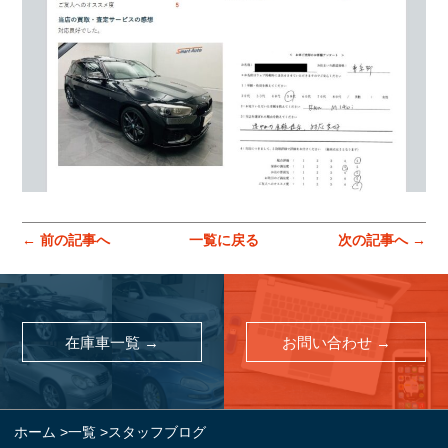
お問い合わせ
スマートオート（株式会社スマート・カーサービス
輸入車買取販売事業）
〒136-0074 東京都江東区東砂7-10-14
TEL : 03-6666-2544
MAIL :
info@smart-auto.co.jp
スマートオート（株式会社スマート・カーサービス
輸入車買取販売事業）
〒136-0074 東京都江東区東砂7-10-14
TEL : 03-6666-2544
MAIL :
info@smart-auto.co.jp
← 前の記事へ
一覧に戻る
次の記事へ →
コーポレートサイト
プロテクションフィルム専門店
株式会社スマート・カーサービス
在庫車一覧 →
お問い合わせ →
コーポレートサイト
プロテクションフィルム専門店
コーポレートサイトはこちら
株式会社スマート・カーサービス
ホーム
>
一覧
>
スタッフブログ