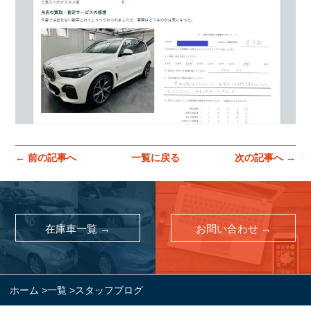
お問い合わせ
スマートオート（株式会社スマート・カーサービス
輸入車買取販売事業）
〒136-0074 東京都江東区東砂7-10-14
TEL : 03-6666-2544
MAIL :
info@smart-auto.co.jp
スマートオート（株式会社スマート・カーサービス
輸入車買取販売事業）
〒136-0074 東京都江東区東砂7-10-14
TEL : 03-6666-2544
MAIL :
info@smart-auto.co.jp
← 前の記事へ
一覧に戻る
次の記事へ →
コーポレートサイト
プロテクションフィルム専門店
在庫車一覧 →
お問い合わせ →
株式会社スマート・カーサービス
コーポレートサイト
プロテクションフィルム専門店
コーポレートサイトはこちら
ホーム
>
一覧
>
スタッフブログ
株式会社スマート・カーサービス