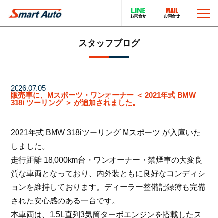
TOP
スタッフブログ
お問い合わせ
スマートオートのこと
2026.07.05
販売車に、Mスポーツ・ワンオーナー ＜ 2021年式 BMW
318i ツーリング ＞ が追加されました。
在庫車について
輸入車販売サービス
2021年式 BMW 318iツーリング Mスポーツ が入庫いた
買取・下取りについて
トータルカーサービス
しました。
走行距離 18,000km台・ワンオーナー・禁煙車の大変良
LINEでのお問い合わせ
在庫車一覧
質な車両となっており、内外装ともに良好なコンディシ
ョンを維持しております。ディーラー整備記録簿も完備
電話でのお問い合わせ
採用情報
された安心感のある一台です。
本車両は、1.5L直列3気筒ターボエンジンを搭載したス