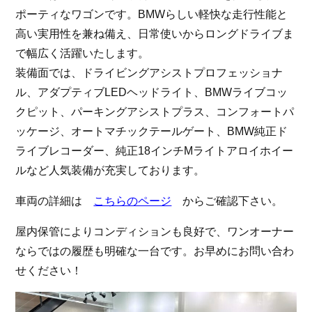
ポーティなワゴンです。BMWらしい軽快な走行性能と
お問い合わせ
高い実用性を兼ね備え、日常使いからロングドライブま
で幅広く活躍いたします。
装備面では、ドライビングアシストプロフェッショナ
スマートオート（株式会社スマート・カーサービス
輸入車買取販売事業）
〒136-0074 東京都江東区東砂7-10-14
ル、アダプティブLEDヘッドライト、BMWライブコッ
TEL : 03-6666-2544
MAIL :
info@smart-auto.co.jp
クピット、パーキングアシストプラス、コンフォートパ
スマートオート（株式会社スマート・カーサービス
輸入車買取販売事業）
ッケージ、オートマチックテールゲート、BMW純正ド
〒136-0074 東京都江東区東砂7-10-14
TEL : 03-6666-2544
ライブレコーダー、純正18インチMライトアロイホイー
MAIL :
info@smart-auto.co.jp
ルなど人気装備が充実しております。
コーポレートサイト
車両の詳細は
こちらのページ
からご確認下さい。
プロテクションフィルム専門店
屋内保管によりコンディションも良好で、ワンオーナー
株式会社スマート・カーサービス
コーポレートサイト
ならではの履歴も明確な一台です。お早めにお問い合わ
せください！
プロテクションフィルム専門店
コーポレートサイトはこちら
株式会社スマート・カーサービス