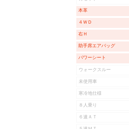
本革
４ＷＤ
右Ｈ
助手席エアバッグ
パワーシート
ウォークスルー
未使用車
寒冷地仕様
８人乗り
６速ＡＴ
５速ＭＴ