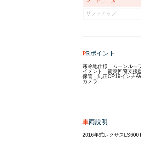
シートヒーター
リフトアップ
P
Rポイント
寒冷地仕様 ムーンルー
イメント 衝突回避支援
保管 純正OP19インチA
カメラ
車
両説明
2016年式レクサスLS