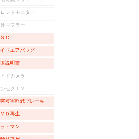
フロントモニター
社外マフラー
ＥＳＣ
サイドエアバッグ
取扱説明書
サイドカメラ
ワンセグＴＶ
衝突被害軽減ブレーキ
ＤＶＤ再生
オットマン