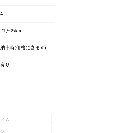
4
21,505km
納車時(価格に含まず)
有り
Ｐ／Ｗ
ＴＶ