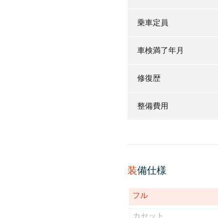
乗車定員
車検満了年月
修復歴
整備費用
装
備仕様
フル
カセット