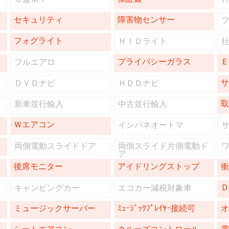
セキュリティ
障害物センサー
フォグライト
ＨＩＤライト
プライバシーガラス
フルエアロ
ＤＶＤナビ
ＨＤＤナビ
新車並行輸入
中古並行輸入
Ｗエアコン
インパネオートマ
両側電動スライドドア
両側スライド片側電動ド
ア
後席モニター
アイドリングストップ
キャンピングカー
エコカー減税対象車
ミュージックサーバー
ﾐｭｰｼﾞｯｸﾌﾟﾚｲﾔｰ接続可