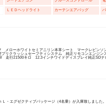
シートエアコン
クルーズコントロール
ＬＥＤヘッドライト
カーテンエアバッグ
フ メローホワイトセミアニリン本革シート マークレビンソ
型プリクラッシュセーフティシステム 純正リモコンエンジン
W 走行21500キロ 12.3インチワイドディスプレイ純正SD
600ｈＬ・エグゼクティブパッケージ（4名乗）が入庫致しました