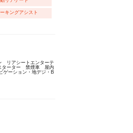
電動リアゲート
パーキングアシスト
ン リアシートエンターテ
スターター 禁煙車 屋内
ナビゲーション・地デジ・B
。