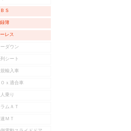
ＡＢＳ
記録簿
キーレス
ローダウン
３列シート
正規輸入車
ＮＯｘ適合車
７人乗り
コラムＡＴ
４速ＭＴ
片側電動スライドドア