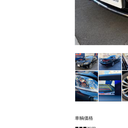
車輌価格
---