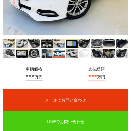
お問い合わせ
スマートオート（株式会社スマート・カーサービス
輸入車買取販売事業）
〒136-0074 東京都江東区東砂7-10-14
TEL : 03-6666-2544
MAIL :
info@smart-auto.co.jp
スマートオート（株式会社スマート・カーサービス
輸入車買取販売事業）
〒136-0074 東京都江東区東砂7-10-14
TEL : 03-6666-2544
MAIL :
info@smart-auto.co.jp
車輌価格
支払総額
---
---
万円
万円
コーポレートサイト
プロテクションフィルム専門店
株式会社スマート・カーサービス
メールでお問い合わせ
コーポレートサイト
プロテクションフィルム専門店
コーポレートサイトはこちら
LINEでお問い合わせ
株式会社スマート・カーサービス