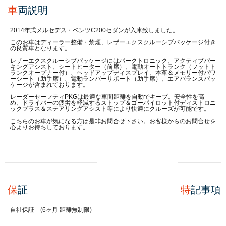
車
両説明
2014年式メルセデス・ベンツC200セダンが入庫致しました。
このお車はディーラー整備・禁煙、レザーエクスクルーシブパッケージ付き
の良質車となります。
レザーエクスクルーシブパッケージにはパークトロニック、アクティブパー
キングアシスト、シートヒーター（前席）、電動オートトランク（フットト
ランクオープナー付）、ヘッドアップディスプレイ、本革＆メモリー付パワ
ーシート（助手席）、電動ランバーサポート（助手席）、エアバランスパッ
ケージが含まれております。
レーダーセーフティPKGは最適な車間距離を自動でキープ。安全性を高
め、ドライバーの疲労を軽減するストップ＆ゴーパイロット付ディストロニ
ックプラス＆ステアリングアシスト等により快適にクルーズが可能です。
こちらのお車が気になる方は是非お問合せ下さい。お客様からのお問合せを
心よりお待ちしております。
保
証
特
記事項
自社保証 (6ヶ月 距離無制限)
－