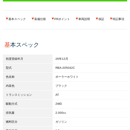
コーポレートサイトはこちら
基本スペック
装備仕様
PRポイント
車両説明
保証
特記事項
基
本スペック
初度登録年月
26年12月
型式
RBA-205042C
色名称
ポーラーホワイト
内装色
ブラック
トランスミッション
AT
駆動方式
2WD
排気量
2,000cc
燃料区分
ガソリン