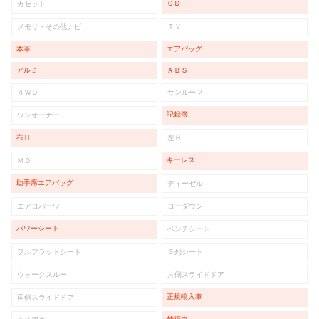
ＣＤ
カセット
メモリ・その他ナビ
ＴＶ
本革
エアバッグ
アルミ
ＡＢＳ
４ＷＤ
サンルーフ
記録簿
ワンオーナー
右Ｈ
左Ｈ
キーレス
ＭＤ
助手席エアバッグ
ディーゼル
エアロパーツ
ローダウン
パワーシート
ベンチシート
フルフラットシート
３列シート
ウォークスルー
片側スライドドア
正規輸入車
両側スライドドア