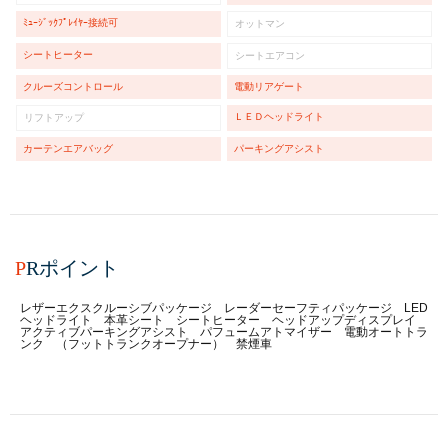
ﾐｭｰｼﾞｯｸﾌﾟﾚｲﾔｰ接続可
オットマン
シートヒーター
シートエアコン
クルーズコントロール
電動リアゲート
ＬＥＤヘッドライト
リフトアップ
カーテンエアバッグ
パーキングアシスト
P
Rポイント
レザーエクスクルーシブパッケージ レーダーセーフティパッケージ LED
ヘッドライト 本革シート シートヒーター ヘッドアップディスプレイ
アクティブパーキングアシスト パフュームアトマイザー 電動オートトラ
ンク （フットトランクオープナー） 禁煙車