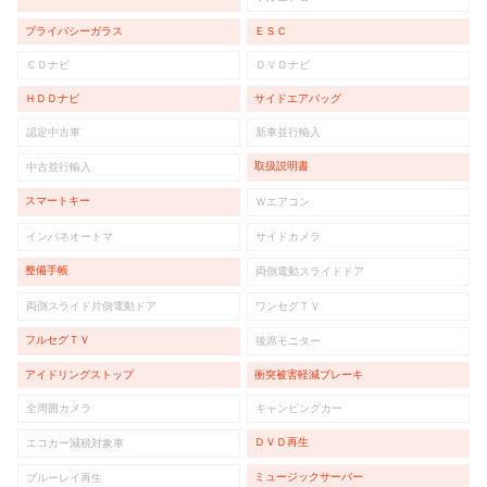
プライバシーガラス
ＥＳＣ
ＣＤナビ
ＤＶＤナビ
ＨＤＤナビ
サイドエアバッグ
認定中古車
新車並行輸入
取扱説明書
中古並行輸入
スマートキー
Ｗエアコン
インパネオートマ
サイドカメラ
整備手帳
両側電動スライドドア
両側スライド片側電動ドア
ワンセグＴＶ
フルセグＴＶ
後席モニター
アイドリングストップ
衝突被害軽減ブレーキ
全周囲カメラ
キャンピングカー
ＤＶＤ再生
エコカー減税対象車
ミュージックサーバー
ブルーレイ再生