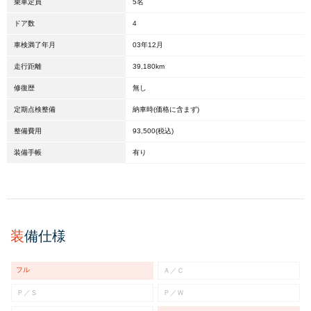
乗車定員
5名
ドア数
4
車検満了年月
03年12月
走行距離
39,180km
修復歴
無し
定期点検整備
納車時(価格に含まず)
整備費用
93,500(税込)
装備手帳
有り
装
備仕様
フル
Ａ／Ｃ
Ｐ／Ｓ
Ｐ／Ｗ