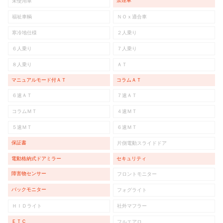
禁煙車
未使用車
福祉車輌
ＮＯｘ適合車
寒冷地仕様
２人乗り
６人乗り
７人乗り
８人乗り
ＡＴ
マニュアルモード付ＡＴ
コラムＡＴ
６速ＡＴ
７速ＡＴ
コラムＭＴ
４速ＭＴ
５速ＭＴ
６速ＭＴ
保証書
片側電動スライドドア
電動格納式ドアミラー
セキュリティ
障害物センサー
フロントモニター
バックモニター
フォグライト
ＨＩＤライト
社外マフラー
ＥＴＣ
フルエアロ