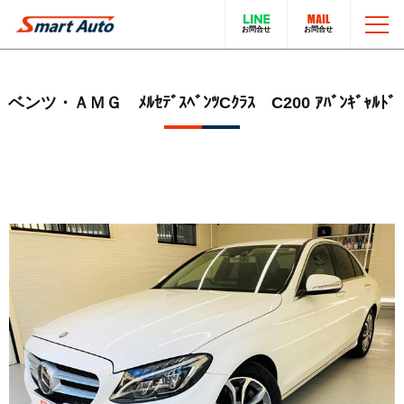
TOP
ベンツ・ＡＭＧ ﾒﾙｾﾃﾞｽﾍﾞﾝﾂCｸﾗｽ C200 ｱﾊﾞﾝｷﾞｬﾙﾄﾞ
お問い合わせ
スマートオートのこと
在庫車について
輸入車販売サービス
買取・下取りについて
トータルカーサービス
LINEでのお問い合わせ
在庫車一覧
電話でのお問い合わせ
採用情報